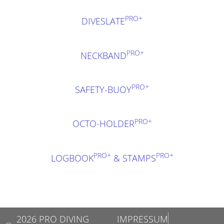
PRO+
DIVESLATE
PRO+
NECKBAND
PRO+
SAFETY-BUOY
PRO+
OCTO-HOLDER
PRO+
PRO+
LOGBOOK
& STAMPS
2026 PRO DIVING
IMPRESSUM